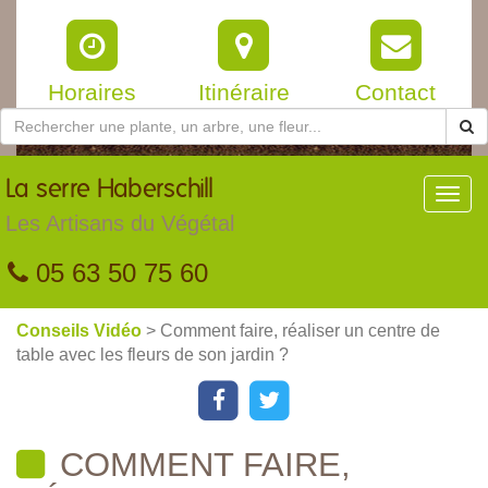
Horaires
Itinéraire
Contact
La
serre Haberschill
Toggl
navig
Les Artisans du Végétal
05 63 50 75 60
Conseils Vidéo
> Comment faire, réaliser un centre de
table avec les fleurs de son jardin ?
COMMENT FAIRE,