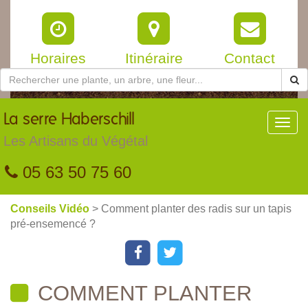
Horaires
Itinéraire
Contact
La
serre Haberschill
Toggl
navig
Les Artisans du Végétal
05 63 50 75 60
Conseils Vidéo
> Comment planter des radis sur un tapis
pré-ensemencé ?
COMMENT PLANTER