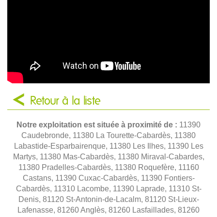
Retour à la liste
Notre exploitation est située à proximité de :
11390
Caudebronde, 11380 La Tourette-Cabardès, 11380
Labastide-Esparbairenque, 11380 Les Ilhes, 11390 Les
Martys, 11380 Mas-Cabardès, 11380 Miraval-Cabardes,
11380 Pradelles-Cabardès, 11380 Roquefère, 11160
Castans, 11390 Cuxac-Cabardès, 11390 Fontiers-
Cabardès, 11310 Lacombe, 11390 Laprade, 11310 St-
Denis, 81120 St-Antonin-de-Lacalm, 81120 St-Lieux-
Lafenasse, 81260 Anglès, 81260 Lasfaillades, 81260