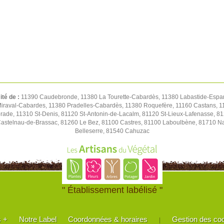
ité de :
11390 Caudebronde, 11380 La Tourette-Cabardès, 11380 Labastide-Espar
iraval-Cabardes, 11380 Pradelles-Cabardès, 11380 Roquefère, 11160 Castans, 1
de, 11310 St-Denis, 81120 St-Antonin-de-Lacalm, 81120 St-Lieux-Lafenasse, 81
stelnau-de-Brassac, 81260 Le Bez, 81100 Castres, 81100 Laboulbène, 81710 Nav
Belleserre, 81540 Cahuzac
" Établissement labélisé "
s +
Notre Label
Coordonnées & horaires
Gestion des co
|