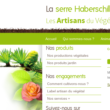
La
serre Haberschil
Artisans
Végé
Les
du
Accueil
Qui sommes-nous ?
Anima
Nos
produits
C
Nos productions végétales
Nos produits jardin
M
Nos
engagements
t
Comment cultivons-nous ?
S
Label artisan du végétal
Nos services +
Suivez-nous sur