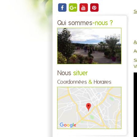
S
Qui sommes
-nous ?
A
A
S
V
Nous
situer
Coordonnées
&
Horaires