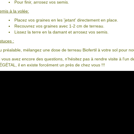
Pour finir, arrosez vos semis.
emis à la volée:
Placez vos graines en les 'jetant' directement en place.
Recouvrez vos graines avec 1-2 cm de terreau.
Lissez la terre en la damant et arrosez vos semis.
stuces :
u préalable, mélangez une dose de terreau Biofertil à votre sol pour nour
i vous avez encore des questions, n'hésitez pas à rendre visite à l'u
ÉGÉTAL, il en existe forcément un près de chez vous !!!