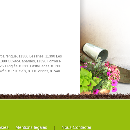
bairenque, 11380 Les Ilhes, 11390 Les
1390 Cuxac-Cabardès, 11390 Fontiers-
260 Anglès, 81260 Lasfaillades, 81260
ès, 81710 Saïx, 81110 Arfons, 81540
okies
Mentions légales
Nous Contacter
|