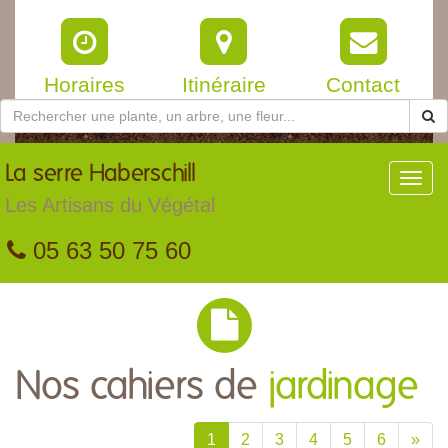
Horaires
Itinéraire
Contact
La
serre Haberschill
Toggl
navig
Les Artisans du Végétal
05 63 50 75 60
Nos cahiers de
jardinage
1
2
3
4
5
6
»