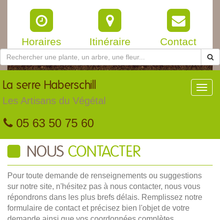
Horaires
Itinéraire
Contact
La
serre Haberschill
Toggl
navig
Les Artisans du Végétal
05 63 50 75 60
NOUS
CONTACTER
Pour toute demande de renseignements ou suggestions
sur notre site, n'hésitez pas à nous contacter, nous vous
répondrons dans les plus brefs délais. Remplissez notre
formulaire de contact et précisez bien l'objet de votre
demande ainsi que vos coordonnées complètes.