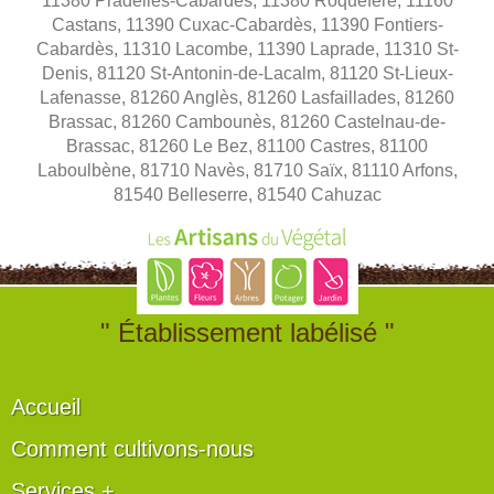
11380 Pradelles-Cabardès, 11380 Roquefère, 11160
Castans, 11390 Cuxac-Cabardès, 11390 Fontiers-
Cabardès, 11310 Lacombe, 11390 Laprade, 11310 St-
Denis, 81120 St-Antonin-de-Lacalm, 81120 St-Lieux-
Lafenasse, 81260 Anglès, 81260 Lasfaillades, 81260
Brassac, 81260 Cambounès, 81260 Castelnau-de-
Brassac, 81260 Le Bez, 81100 Castres, 81100
Laboulbène, 81710 Navès, 81710 Saïx, 81110 Arfons,
81540 Belleserre, 81540 Cahuzac
" Établissement labélisé "
Accueil
Comment cultivons-nous
Services +