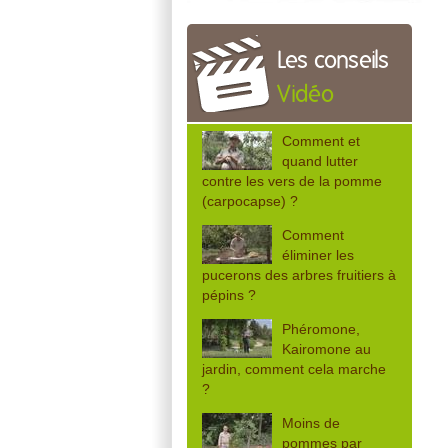
Les conseils
Vidéo
Comment et
quand lutter
contre les vers de la pomme
(carpocapse) ?
Comment
éliminer les
pucerons des arbres fruitiers à
pépins ?
Phéromone,
Kairomone au
jardin, comment cela marche
?
Moins de
pommes par