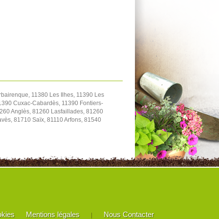
bairenque, 11380 Les Ilhes, 11390 Les
1390 Cuxac-Cabardès, 11390 Fontiers-
260 Anglès, 81260 Lasfaillades, 81260
ès, 81710 Saïx, 81110 Arfons, 81540
okies
Mentions légales
Nous Contacter
|