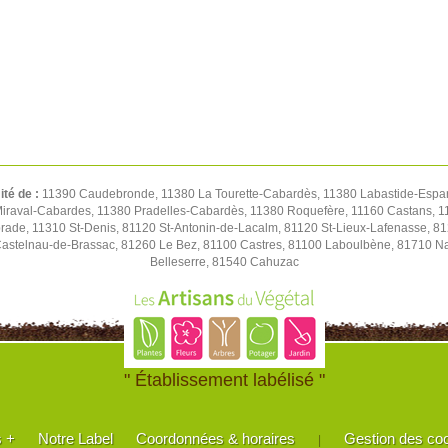
ité de :
11390 Caudebronde, 11380 La Tourette-Cabardès, 11380 Labastide-Espar
iraval-Cabardes, 11380 Pradelles-Cabardès, 11380 Roquefère, 11160 Castans, 1
de, 11310 St-Denis, 81120 St-Antonin-de-Lacalm, 81120 St-Lieux-Lafenasse, 81
stelnau-de-Brassac, 81260 Le Bez, 81100 Castres, 81100 Laboulbène, 81710 Nav
Belleserre, 81540 Cahuzac
" Établissement labélisé "
s +
Notre Label
Coordonnées & horaires
Gestion des co
|