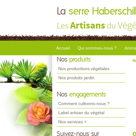
La
serre Haberschil
Artisans
Végé
Les
du
Accueil
Qui sommes-nous ?
Anima
Nos
produits
N
Nos productions végétales
Nos produits jardin
Nos
engagements
Comment cultivons-nous ?
Label artisan du végétal
Nos services +
Suivez-nous sur
D