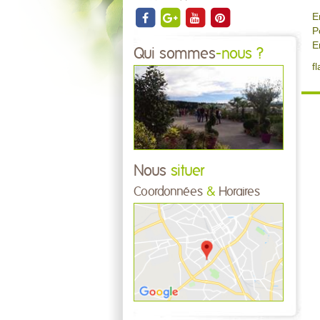
E
P
E
Qui sommes
-nous ?
f
Nous
situer
Coordonnées
&
Horaires