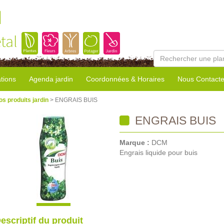
l
tal
tions
Agenda jardin
Coordonnées & Horaires
Nous Contacte
os produits jardin
> ENGRAIS BUIS
ENGRAIS BUIS
Marque :
DCM
Engrais liquide pour buis
escriptif du produit