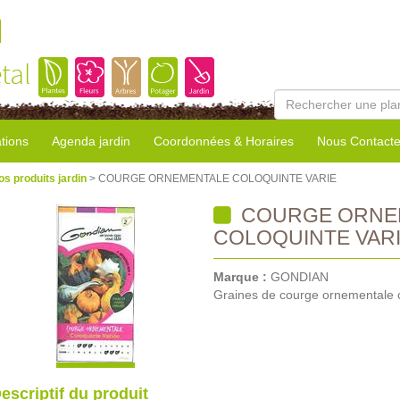
l
tal
tions
Agenda jardin
Coordonnées & Horaires
Nous Contacte
os produits jardin
> COURGE ORNEMENTALE COLOQUINTE VARIE
COURGE ORNE
COLOQUINTE VAR
Marque :
GONDIAN
Graines de courge ornementale c
escriptif du produit