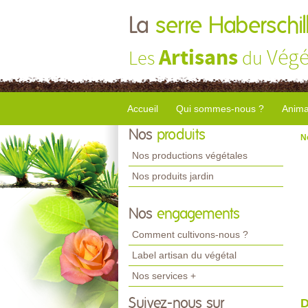
La
serre Haberschil
Artisans
Végé
Les
du
Accueil
Qui sommes-nous ?
Anima
Nos
produits
N
Nos productions végétales
Nos produits jardin
Nos
engagements
Comment cultivons-nous ?
Label artisan du végétal
Nos services +
Suivez-nous sur
D