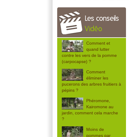
Les conseils
Vidéo
Comment et
quand lutter
contre les vers de la pomme
(carpocapse) ?
Comment
éliminer les
pucerons des arbres fruitiers à
pépins ?
Phéromone,
Kairomone au
jardin, comment cela marche
?
Moins de
pommes par