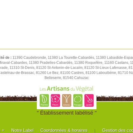
ité de :
11390 Caudebronde, 11380 La Tourette-Cabardès, 11380 Labastide-Espar
iraval-Cabardes, 11380 Pradelles-Cabardès, 11380 Roquefère, 11160 Castans, 1
de, 11310 St-Denis, 81120 St-Antonin-de-Lacalm, 81120 St-Lieux-Lafenasse, 81
stelnau-de-Brassac, 81260 Le Bez, 81100 Castres, 81100 Laboulbène, 81710 Nav
Belleserre, 81540 Cahuzac
" Établissement labélisé "
s +
Notre Label
Coordonnées & horaires
Gestion des co
|