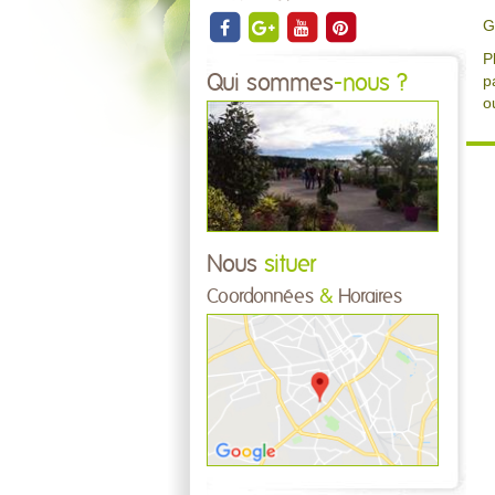
G
P
Qui sommes
-nous ?
p
o
Nous
situer
Coordonnées
&
Horaires