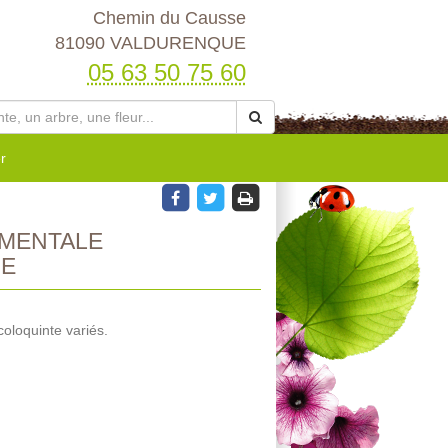
Chemin du Causse
81090 VALDURENQUE
05 63 50 75 60
r
MENTALE
IE
oloquinte variés.