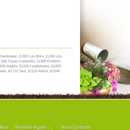
bairenque, 11380 Les Ilhes, 11390 Les
1390 Cuxac-Cabardès, 11390 Fontiers-
260 Anglès, 81260 Lasfaillades, 81260
ès, 81710 Saïx, 81110 Arfons, 81540
okies
Mentions légales
Nous Contacter
|