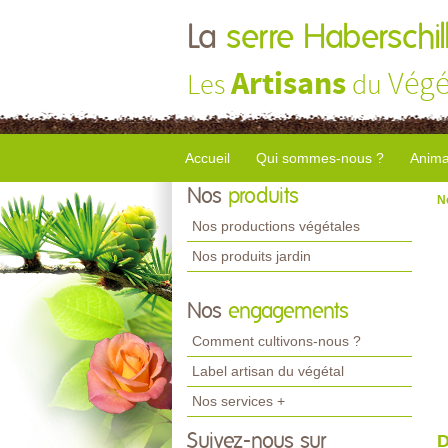
La
serre Haberschil
Artisans
Végé
Les
du
Accueil
Qui sommes-nous ?
Anima
Nos
produits
N
Nos productions végétales
Nos produits jardin
Nos
engagements
Comment cultivons-nous ?
Label artisan du végétal
Nos services +
Suivez-nous sur
D