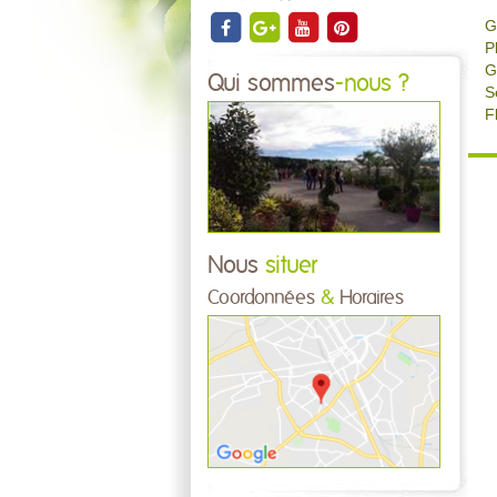
G
P
G
Qui sommes
-nous ?
S
F
Nous
situer
Coordonnées
&
Horaires