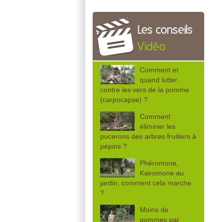
Les conseils
Vidéo
Comment et
quand lutter
contre les vers de la pomme
(carpocapse) ?
Comment
éliminer les
pucerons des arbres fruitiers à
pépins ?
Phéromone,
Kairomone au
jardin, comment cela marche
?
Moins de
pommes par