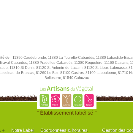
ité de :
11390 Caudebronde, 11380 La Tourette-Cabardès, 11380 Labastide-Espar
iraval-Cabardes, 11380 Pradelles-Cabardès, 11380 Roquefère, 11160 Castans, 1
de, 11310 St-Denis, 81120 St-Antonin-de-Lacalm, 81120 St-Lieux-Lafenasse, 81
stelnau-de-Brassac, 81260 Le Bez, 81100 Castres, 81100 Laboulbène, 81710 Nav
Belleserre, 81540 Cahuzac
" Établissement labélisé "
s +
Notre Label
Coordonnées & horaires
Gestion des co
|