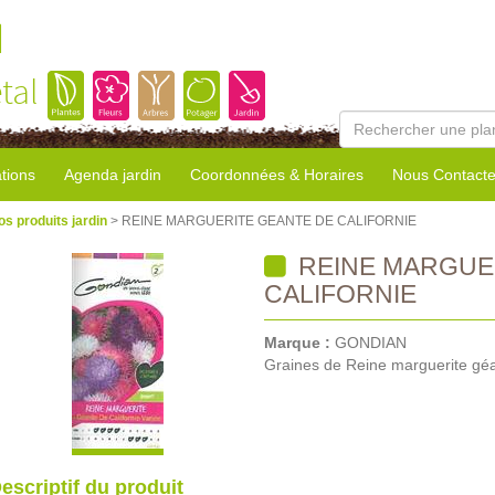
l
tal
tions
Agenda jardin
Coordonnées & Horaires
Nous Contacte
os produits jardin
> REINE MARGUERITE GEANTE DE CALIFORNIE
REINE MARGUE
CALIFORNIE
Marque :
GONDIAN
Graines de Reine marguerite géa
escriptif du produit