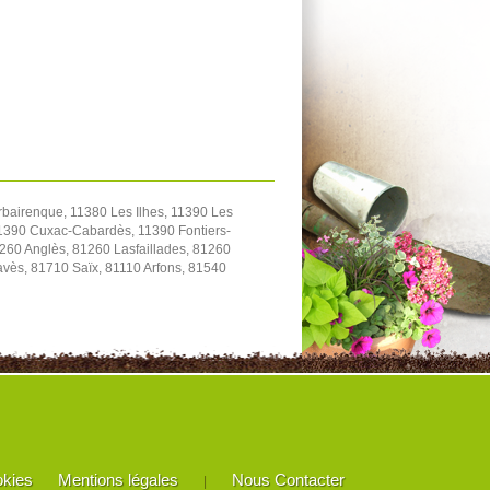
bairenque, 11380 Les Ilhes, 11390 Les
1390 Cuxac-Cabardès, 11390 Fontiers-
260 Anglès, 81260 Lasfaillades, 81260
ès, 81710 Saïx, 81110 Arfons, 81540
okies
Mentions légales
Nous Contacter
|