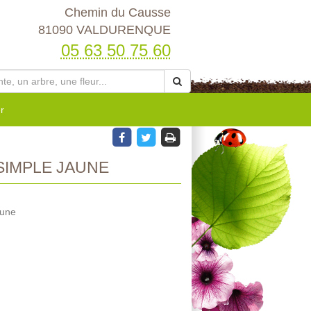
Chemin du Causse
81090 VALDURENQUE
05 63 50 75 60
r
SIMPLE JAUNE
aune