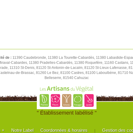
ité de :
11390 Caudebronde, 11380 La Tourette-Cabardès, 11380 Labastide-Espar
iraval-Cabardes, 11380 Pradelles-Cabardès, 11380 Roquefère, 11160 Castans, 1
de, 11310 St-Denis, 81120 St-Antonin-de-Lacalm, 81120 St-Lieux-Lafenasse, 81
stelnau-de-Brassac, 81260 Le Bez, 81100 Castres, 81100 Laboulbène, 81710 Nav
Belleserre, 81540 Cahuzac
" Établissement labélisé "
s +
Notre Label
Coordonnées & horaires
Gestion des co
|