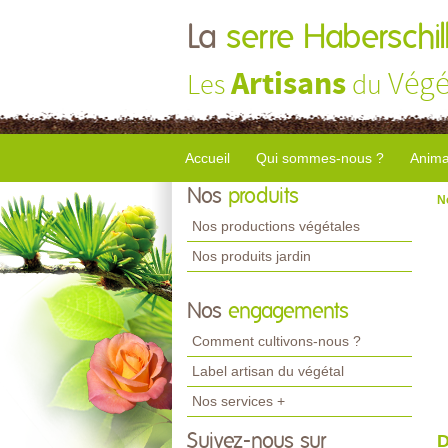
La
serre Haberschil
Artisans
Végé
Les
du
Accueil
Qui sommes-nous ?
Anima
Nos
produits
N
Nos productions végétales
Nos produits jardin
Nos
engagements
Comment cultivons-nous ?
Label artisan du végétal
Nos services +
Suivez-nous sur
D