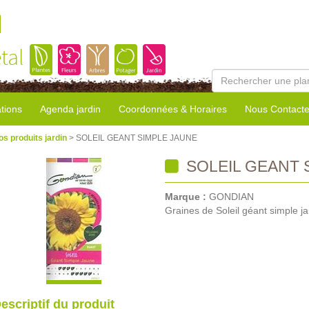
l
tal
tions
Agenda jardin
Coordonnées & Horaires
Nous Contacte
os produits jardin
> SOLEIL GEANT SIMPLE JAUNE
SOLEIL GEANT 
Marque :
GONDIAN
Graines de Soleil géant simple j
escriptif du produit