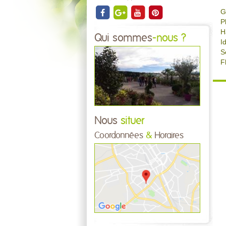
G
P
H
Qui sommes
-nous ?
I
S
F
Nous
situer
Coordonnées
&
Horaires