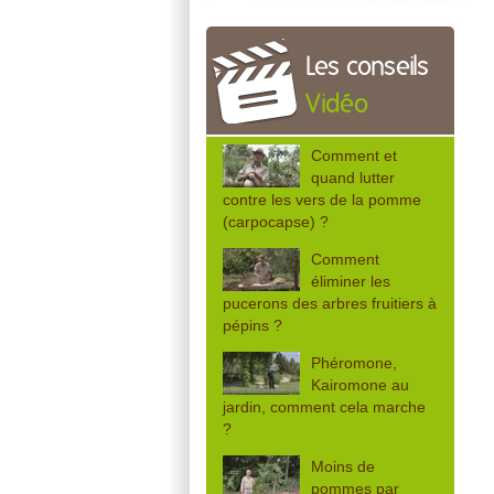
Les conseils
Vidéo
Comment et
quand lutter
contre les vers de la pomme
(carpocapse) ?
Comment
éliminer les
pucerons des arbres fruitiers à
pépins ?
Phéromone,
Kairomone au
jardin, comment cela marche
?
Moins de
pommes par