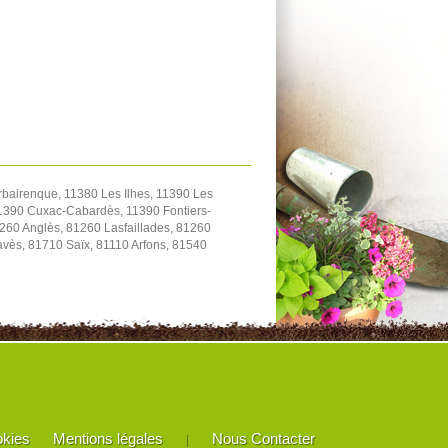
bairenque, 11380 Les Ilhes, 11390 Les
1390 Cuxac-Cabardès, 11390 Fontiers-
260 Anglès, 81260 Lasfaillades, 81260
ès, 81710 Saïx, 81110 Arfons, 81540
okies
Mentions légales
Nous Contacter
|