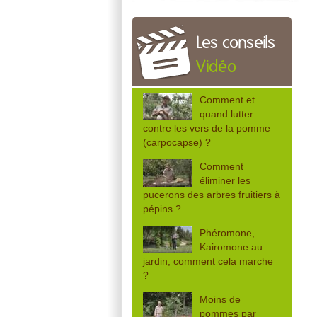
Les conseils
Vidéo
Comment et
quand lutter
contre les vers de la pomme
(carpocapse) ?
Comment
éliminer les
pucerons des arbres fruitiers à
pépins ?
Phéromone,
Kairomone au
jardin, comment cela marche
?
Moins de
pommes par