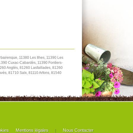
bairenque, 11380 Les Ilhes, 11390 Les
1390 Cuxac-Cabardès, 11390 Fontiers-
260 Anglès, 81260 Lasfaillades, 81260
ès, 81710 Saïx, 81110 Arfons, 81540
okies
Mentions légales
Nous Contacter
|