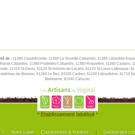
ité de :
11390 Caudebronde, 11380 La Tourette-Cabardès, 11380 Labastide-Espar
iraval-Cabardes, 11380 Pradelles-Cabardès, 11380 Roquefère, 11160 Castans, 1
de, 11310 St-Denis, 81120 St-Antonin-de-Lacalm, 81120 St-Lieux-Lafenasse, 81
stelnau-de-Brassac, 81260 Le Bez, 81100 Castres, 81100 Laboulbène, 81710 Nav
Belleserre, 81540 Cahuzac
" Établissement labélisé "
s +
Notre Label
Coordonnées & horaires
Gestion des co
|