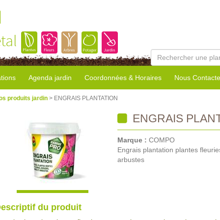
l
tal
tions
Agenda jardin
Coordonnées & Horaires
Nous Contacte
os produits jardin
> ENGRAIS PLANTATION
ENGRAIS PLAN
Marque :
COMPO
Engrais plantation plantes fleurie
arbustes
escriptif du produit