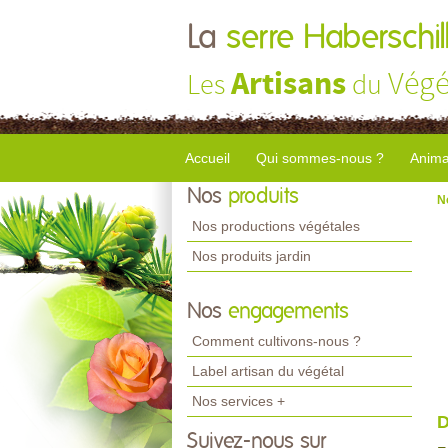
La
serre Haberschil
Artisans
Végé
Les
du
Accueil
Qui sommes-nous ?
Anima
Nos
produits
N
Nos productions végétales
Nos produits jardin
Nos
engagements
Comment cultivons-nous ?
Label artisan du végétal
Nos services +
D
Suivez-nous sur