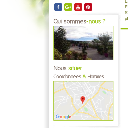
E
E
S
p
Qui sommes
-nous ?
Nous
situer
Coordonnées
&
Horaires