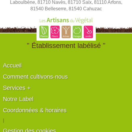
Laboulbène, 81710 Navès, 81710 Saïx, 81110 Arfons,
81540 Belleserre, 81540 Cahuzac
" Établissement labélisé "
Accueil
Comment cultivons-nous
Services +
Notre Label
Coordonnées & horaires
|
Gestion des cookies