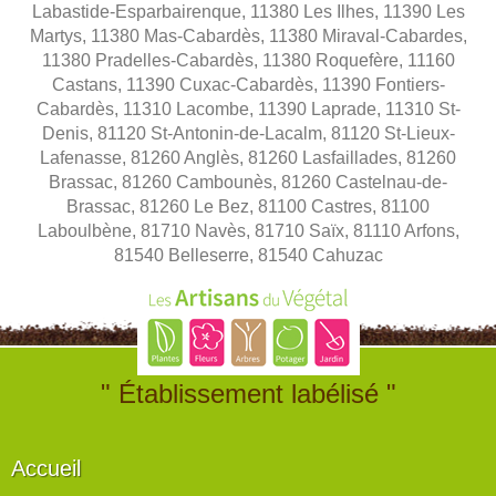
Labastide-Esparbairenque, 11380 Les Ilhes, 11390 Les
Martys, 11380 Mas-Cabardès, 11380 Miraval-Cabardes,
11380 Pradelles-Cabardès, 11380 Roquefère, 11160
Castans, 11390 Cuxac-Cabardès, 11390 Fontiers-
Cabardès, 11310 Lacombe, 11390 Laprade, 11310 St-
Denis, 81120 St-Antonin-de-Lacalm, 81120 St-Lieux-
Lafenasse, 81260 Anglès, 81260 Lasfaillades, 81260
Brassac, 81260 Cambounès, 81260 Castelnau-de-
Brassac, 81260 Le Bez, 81100 Castres, 81100
Laboulbène, 81710 Navès, 81710 Saïx, 81110 Arfons,
81540 Belleserre, 81540 Cahuzac
" Établissement labélisé "
Accueil