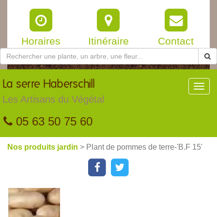
Horaires
Itinéraire
Contact
La
serre Haberschill
Toggl
navig
Les Artisans du Végétal
05 63 50 75 60
Nos produits jardin
> Plant de pommes de terre-'B.F 15'